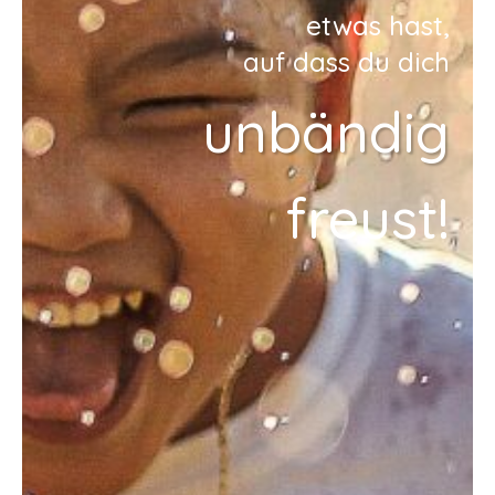
etwas hast,
auf dass du dich
unbändig
freust!